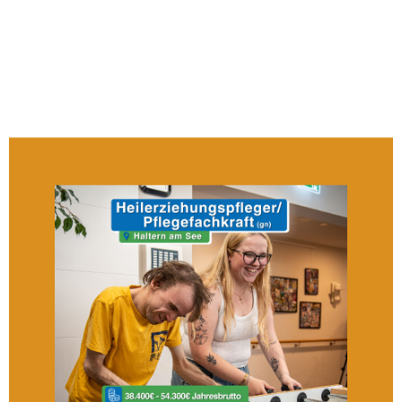
Let’s Rock Together –
Rückblick
Dieser besondere Abend liegt inzwischen
genau 5 Wochen zurück – und trotzdem
ist die Erinnerung noch ganz lebendig.
Unsere Trommel- und Cajongruppe – die
Lossa Gang des
FamilienUnterstützendenDienstes (FUD) –
…
weiterlesen →