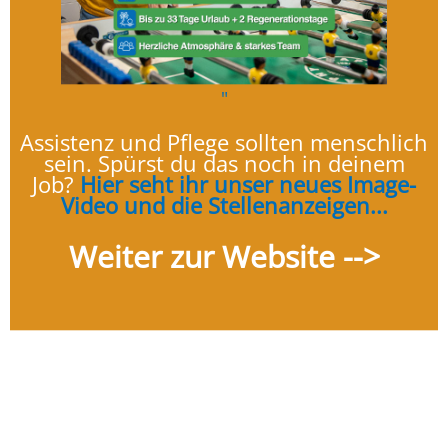
12. Januar 2026
Andreas Wiethoff
Allgemein
"
Assistenz und Pflege sollten menschlich
sein. Spürst du das noch in deinem
Job?
Hier seht ihr unser neues Image-
Video und die Stellenanzeigen...
Weiter zur Website -->
Das FUD-Programmheft
2026 ist da