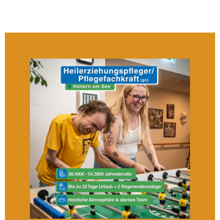
Melanie Breuckmann
Verwaltung und Koordination
Verhinderungspflege
m.breuckmann@ernstlossahaus.de
Tel.: 02364 / 93007-15
Werktags 8.00-14.30 Uhr