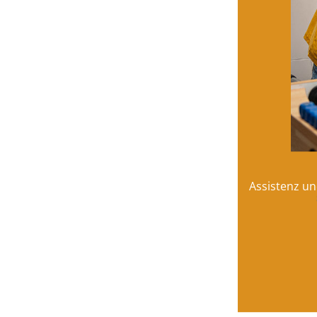
Alle Lossa-Schalker sind sich
hungrig nach Hause gehen müss
Assistenz un
Teile diesen Eintrag