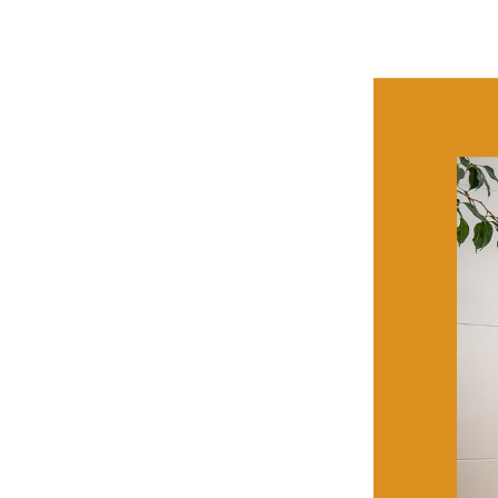
Spende vom Halter
19. Dezember 2025
Der
Halteraner Schalke04-Fanc
Ambulant unterstützenden Die
zahlreichen S04-Fans in den Vere
Grillnachmittag
im nächsten Jahr