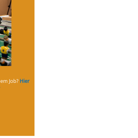
inem Job?
Hier
.