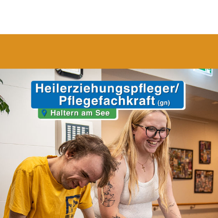
aner Schalke 04-Fanclub
lub
überreichte am Dienstag, den 16. Dezember 2025 den Kunden des
nstes
des
Ernst-Lossa-Haus e.V.
einen Scheck über
190,04 €
. Die
insfarben bedanken sich ganz herzlich und freuen sich schon jetzt auf den
, der durch die Spende finanziert werden soll.