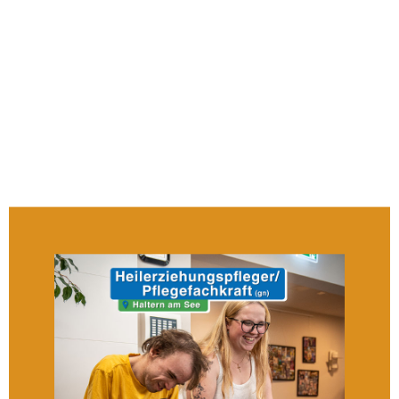
Zusammen genossen wir die entspannte
Atmosphäre bei herrlichem Wetter.Am
Cocktailstand
sorgten die
Bewohner*innen für
erfrischende
Getränke
, während Musik und eine
eindrucksvolle Aufführung der
Trommelgruppe
unseres
FamilienUnterstützendenDienst
(FUD)
zur beste Unterhaltung dienten.
Die gute Stimmung wurde durch ein
reichhaltiges Angebot an
Kuchen
,
Getränken
und leckeren
Speisen vom
Grill
perfekt abgerundet! Insgesamt war
es ein Tag voller Spaß und guter Laune,
der allen in bester Erinnerung bleiben
sollte.
Wir bedanken uns Recht herzlich
bei allen die vorbei gekommen sind!