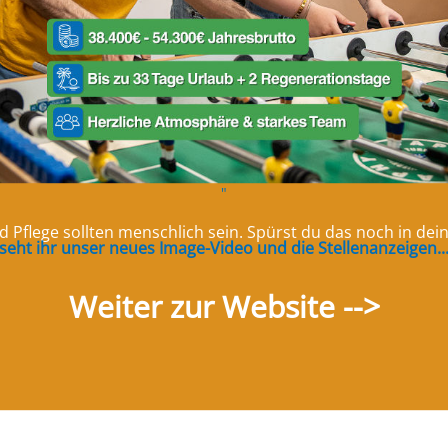
"
ommerfest 2025
d Pflege sollten menschlich sein. Spürst du das noch in de
seht ihr unser neues Image-Video und die Stellenanzeigen..
Haus e.V. findet am 26.07.2025 ab 16:00 Uhr statt. Wir feiern alle
Weiter zur Website -->
le Besucher, die mit uns zusammen feiern wollen. Für Unterhaltung,…