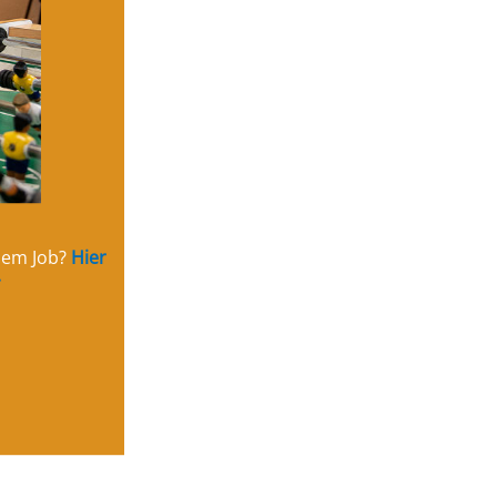
inem Job?
Hier
.