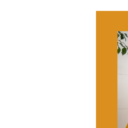
Hundegestützte The
Dank einer großzügigen Spende d
Yoshi in den kommenden Monaten 
Dankeschön an unsere…
weiter
8. August 2025