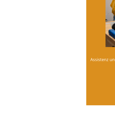
Wir feiern unser S
Assistenz un
Das Sommerfest des Ernst-Lossa-
zusammen und freuen uns über al
weiterlesen →
22. Juli 2025